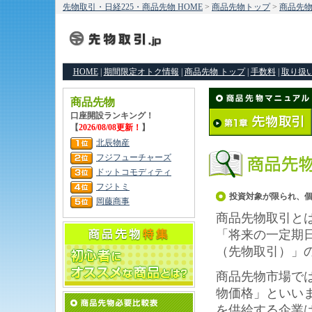
先物取引・日経225・商品先物 HOME
>
商品先物トップ
>
商品先
HOME
|
期間限定オトク情報
|
商品先物 トップ
|
手数料
|
取り扱
商品先物
口座開設ランキング！
【
2026/08/08更新！
】
北辰物産
フジフューチャーズ
ドットコモディティ
フジトミ
投資対象が限られ、
岡藤商事
商品先物取引と
「将来の一定期
（先物取引）」
商品先物市場で
物価格」といい
を供給する企業