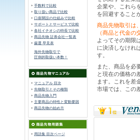
手数料で比較
企業や、これら
取り扱い商品で比較
を回避すること
口座開設の仕組みで比較
サポートとサービスで比較
商品先物取引は
各社イチオシの特長で比較
（商品と代金の
商品先物 証券会社一覧表
よってその期限は
厳選 早見表
に決済しなけれ
海外先物取引で
す。
圧倒的取扱い本数！
また、商品を必
と現在の価格の
ます。これを差
マニュアル 目次
市場では、この
先物取引とその種類
商品先物入門
主要商品の特性と変動要因
商品先物の始め方
用語集 目次ページ