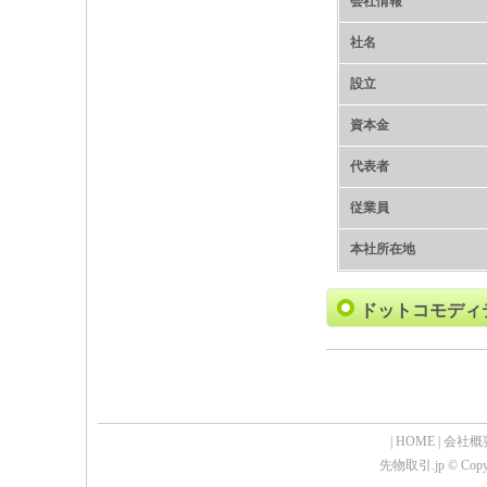
会社情報
社名
設立
資本金
代表者
従業員
本社所在地
ドットコモディ
|
HOME
|
会社概
先物取引.jp © Copyrig