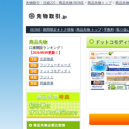
先物取引・日経225・商品先物 HOME
>
商品先物トップ
>
商品先
HOME
|
期間限定オトク情報
|
商品先物 トップ
|
手数料
|
取り扱
商品先物
ドットコモディ
口座開設ランキング！
【
2026/08/09更新！
】
北辰物産
フジフューチャーズ
ドットコモディティ
フジトミ
岡藤商事