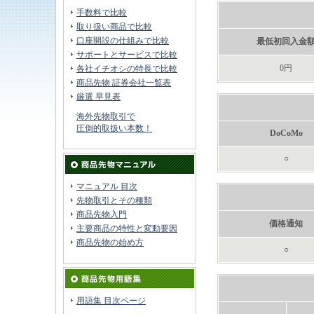
手数料で比較
取り扱い商品で比較
口座開設の仕組みで比較
最低初回入金
サポートとサービスで比較
0円
各社イチオシの特長で比較
商品先物 証券会社一覧表
厳選 早見表
海外先物取引で
圧倒的取扱い本数！
DoCoMo
○
マニュアル 目次
先物取引とその種類
商品先物入門
価格通知
主要商品の特性と変動要因
商品先物の始め方
○
用語集 目次ページ