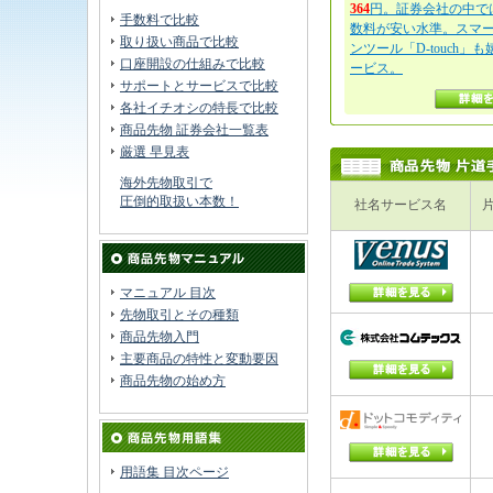
364
円。証券会社の中で
手数料で比較
数料が安い水準。スマ
取り扱い商品で比較
ンツール「D-touch」
口座開設の仕組みで比較
ービス。
サポートとサービスで比較
各社イチオシの特長で比較
商品先物 証券会社一覧表
厳選 早見表
海外先物取引で
圧倒的取扱い本数！
社名サービス名
マニュアル 目次
先物取引とその種類
商品先物入門
主要商品の特性と変動要因
商品先物の始め方
用語集 目次ページ