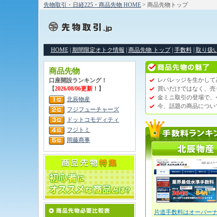
先物取引・日経225・商品先物 HOME
> 商品先物トップ
HOME
|
期間限定オトク情報
|
商品先物 トップ
|
手数料
|
取り扱
商品先物
レバレッジを生かして
口座開設ランキング！
【
2026/08/06更新！
】
買いだけではなく、売
金ミニ取引の登場で、
北辰物産
今、話題の商品につい
フジフューチャーズ
ドットコモディティ
フジトミ
岡藤商事
片道手数料はオーバー