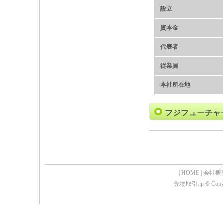
設立
資本金
代表者
従業員
本社所在地
フジフューチャ
|
HOME
|
会社概
先物取引.jp © Copyrig