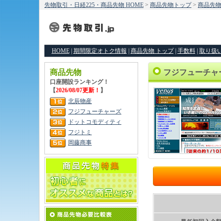
先物取引・日経225・商品先物 HOME
>
商品先物トップ
>
商品先
HOME
|
期間限定オトク情報
|
商品先物 トップ
|
手数料
|
取り扱
商品先物
フジフューチャ
口座開設ランキング！
【
2026/08/07更新！
】
北辰物産
フジフューチャーズ
ドットコモディティ
フジトミ
岡藤商事