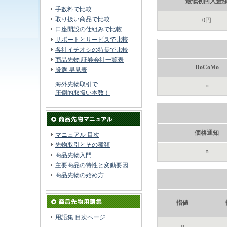
最低初回入金
手数料で比較
取り扱い商品で比較
0円
口座開設の仕組みで比較
サポートとサービスで比較
各社イチオシの特長で比較
商品先物 証券会社一覧表
DoCoMo
厳選 早見表
海外先物取引で
○
圧倒的取扱い本数！
価格通知
マニュアル 目次
先物取引とその種類
○
商品先物入門
主要商品の特性と変動要因
商品先物の始め方
指値
用語集 目次ページ
○