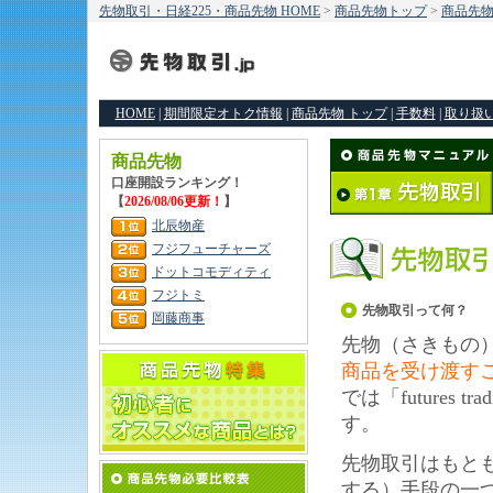
先物取引・日経225・商品先物 HOME
>
商品先物トップ
>
商品先
HOME
|
期間限定オトク情報
|
商品先物 トップ
|
手数料
|
取り扱
商品先物
口座開設ランキング！
【
2026/08/06更新！
】
北辰物産
フジフューチャーズ
ドットコモディティ
フジトミ
先物取引って何？
岡藤商事
先物（さきもの
商品を受け渡す
では「futures
す。
先物取引はもと
する）手段の一