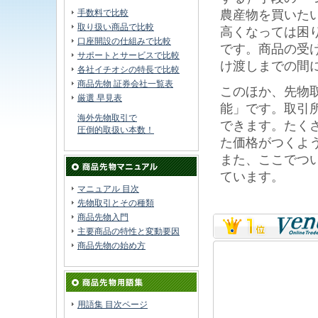
手数料で比較
農産物を買いた
取り扱い商品で比較
高くなっては困
口座開設の仕組みで比較
です。商品の受
サポートとサービスで比較
け渡しまでの間
各社イチオシの特長で比較
商品先物 証券会社一覧表
このほか、先物
厳選 早見表
能」です。取引
海外先物取引で
できます。たく
圧倒的取扱い本数！
た価格がつくよ
また、ここでつ
ています。
マニュアル 目次
先物取引とその種類
商品先物入門
主要商品の特性と変動要因
商品先物の始め方
用語集 目次ページ