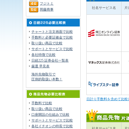
フジトミ
社名サービス名
片
岡藤商事
チャートと注文画面で比較
手数料と必要証拠金で比較
取り扱い商品で比較
サポートとサービスで比較
各社特徴で比較
日経225 証券会社一覧表
厳選 早見表
海外先物取引で
圧倒的取扱い本数！
日計り手数料を含めて比較
手数料で比較
取り扱い商品で比較
口座開設の仕組みで比較
サポートとサービスで比較
各社イチオシの特長で比較
社名サービス名
片