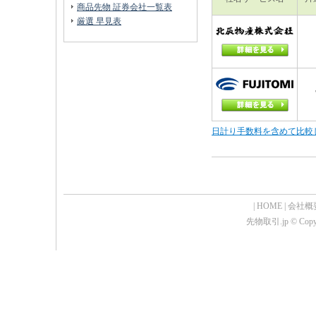
商品先物 証券会社一覧表
厳選 早見表
日計り手数料を含めて比較
|
HOME
|
会社概
先物取引.jp © Copyrig