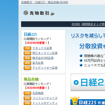
先物取引・日経225・商品先物 HOME
HOME
|
期間限定オトク情
日経225
口座開設ランキング！
【
2026/08/08更新！
】
マネックス証券
岡三オンライン証券
現物株の急な
株式会社SBI証券
10万円以内
楽天証券
ニュースでも
アイディーオー証券
商品先物
口座開設ランキング！
【
2026/08/08更新！
】
北辰物産
フジフューチャーズ
ドットコモディティ