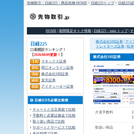
先物取引・日経225・商品先物 HOME
>
日経225トップ
>
日経225
HOME
|
期間限定オトク情報
|
日経225・mini トップ
|
チ
株式会社SBI証券
|
アイ
日経225
トレイダーズ証券
|
松井
口座開設ランキング！
【
2026/08/09更新！
】
株式会社SBI証券
マネックス証券
岡三オンライン証券
株式会社SBI証券
楽天証券
アイディーオー証券
チャートと注文画面で比較
片道手数料
手数料と必要証拠金で比較
日
取り扱い商品で比較
サポートとサービスで比較
取扱い商品
各社特徴で比較