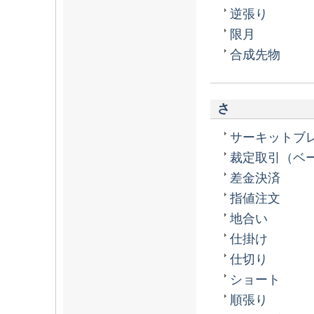
逆張り
限月
合成先物
さ
サーキットブ
裁定取引（ベ
差金決済
指値注文
地合い
仕掛け
仕切り
ショート
順張り