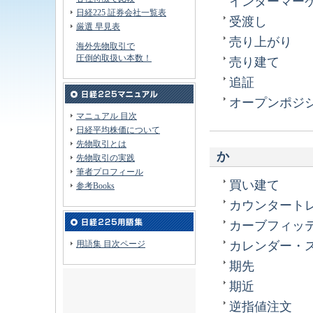
インターマー
日経225 証券会社一覧表
受渡し
厳選 早見表
売り上がり
海外先物取引で
圧倒的取扱い本数！
売り建て
追証
オープンポジ
マニュアル 目次
日経平均株価について
先物取引とは
か
先物取引の実践
筆者プロフィール
買い建て
参考Books
カウンタート
カーブフィッ
用語集 目次ページ
カレンダー・
期先
期近
逆指値注文