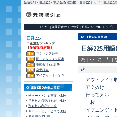
先物取引・日経225・商品先物 HOME
>
日経225トップ
> 日経225
HOME
|
期間限定オトク情報
|
日経225・mini トップ
|
チ
日経225
口座開設ランキング！
日経225用語
【
2026/08/08更新！
】
マネックス証券
あ
|
か
|
さ
|
た
|
岡三オンライン証券
株式会社SBI証券
あ
楽天証券
アイディーオー証券
アウトライト
アク抜け
行って来い
チャートと注文画面で比較
手数料と必要証拠金で比較
一枚
取り扱い商品で比較
イブニング・
サポートとサービスで比較
各社特徴で比較