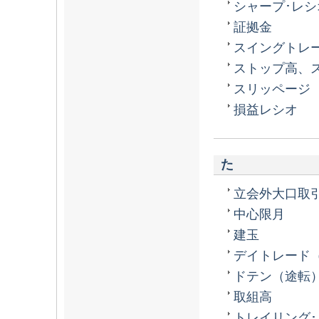
シャープ･レシ
証拠金
スイングトレ
ストップ高、
スリッページ
損益レシオ
た
立会外大口取
中心限月
建玉
デイトレード
ドテン（途転
取組高
トレイリング