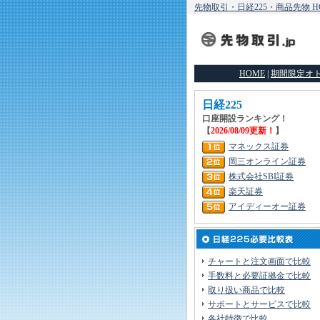
先物取引・日経225・商品先物 H
HOME
|
期間限定オ
日経225
口座開設ランキング！
【
2026/08/09更新！
】
マネックス証券
岡三オンライン証券
株式会社SBI証券
楽天証券
アイディーオー証券
チャートと注文画面で比較
手数料と必要証拠金で比較
取り扱い商品で比較
サポートとサービスで比較
各社特徴で比較