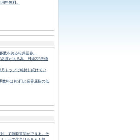
利用料無料。
顧客数を誇る松井証券。
名度がある為、日経225先物
。
は毎月トップで維持し続けてい
iの手数料は105円と業界屈指の低
に対して随時質問ができる。そ
セミナーの代金はもちろん無