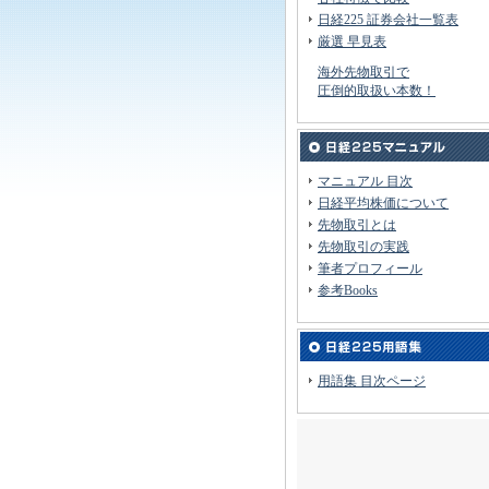
日経225 証券会社一覧表
厳選 早見表
海外先物取引で
圧倒的取扱い本数！
マニュアル 目次
日経平均株価について
先物取引とは
先物取引の実践
筆者プロフィール
参考Books
用語集 目次ページ