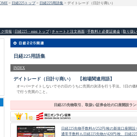
OME
>
日経225トップ
>
日経225用語集
> デイトレード（日計り商い）
トク情報
|
日経225・mini トップ
|
チャートと注文画面
|
手数料と必要証拠金
|
取り扱
日経225用語集
INDEX
デイトレード（日計り商い） 【相場関連用語】
オーバーナイトしないでその日のうちに売買の決済を行う手法。1日の価
で行う売買のこと。
日経225先物取引、取扱い証券会社の口座開設ラン
日経225先物手数料が252円/枚の新規口座開
通常手数料も日経225先物が420円/枚、日経225m