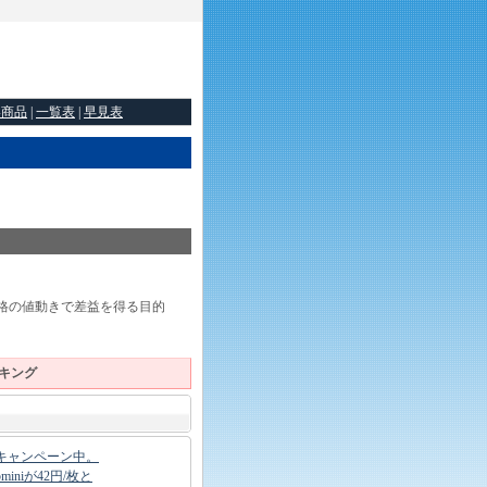
い商品
|
一覧表
|
早見表
格の値動きで差益を得る目的
キング
設キャンペーン中。
iniが42円/枚と