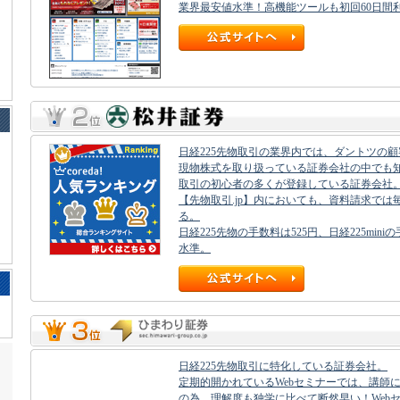
業界最安値水準！高機能ツールも初回60日間
日経225先物取引の業界内では、ダントツの
現物株式を取り扱っている証券会社の中でも知
取引の初心者の多くが登録している証券会社
【先物取引.jp】内においても、資料請求で
る。
日経225先物の手数料は525円、日経225min
水準。
日経225先物取引に特化している証券会社。
定期的開かれているWebセミナーでは、講師
の為、理解度も独学に比べて断然早い！Web