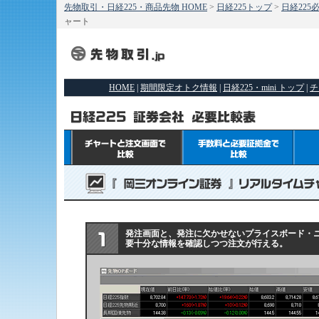
先物取引・日経225・商品先物 HOME
>
日経225トップ
>
日経225
ャート
HOME
|
期間限定オトク情報
|
日経225・mini トップ
|
チ
発注画面と、発注に欠かせないプライスボード・
要十分な情報を確認しつつ注文が行える。