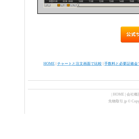
HOME
|
チャートと注文画面で比較
|
手数料と必要証拠金
|
HOME
|
会社概
先物取引.jp © Copyrig